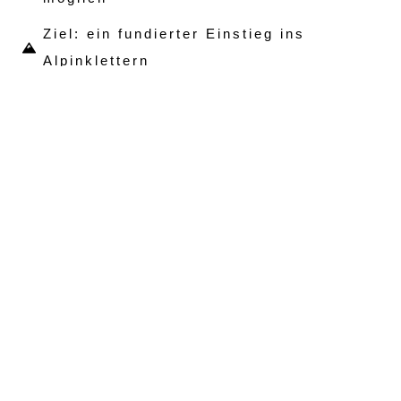
Ziel: ein fundierter Einstieg ins
Alpinklettern
Erlerne die Grundlagen für
klassische alpine Klettertouren
EIN FUNDIERTER EINSTIEG INS
ALPINKLETTERN
Was dich erwartet
In diesem dreitägigen Kurs lernst du die
Grundlagen des Alpinkletterns – von Seilhandling,
Standplatzbau und Sicherungstechniken bis zur
sicheren Bewegung in alpinem Fels. Unter